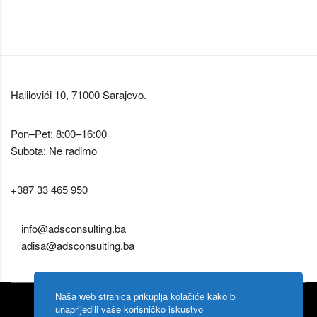
Halilovići 10, 71000 Sarajevo.
Pon–Pet: 8:00–16:00
Subota: Ne radimo
+387 33 465 950
info@adsconsulting.ba
adisa@adsconsulting.ba
Naša web stranica prikuplja kolačiće kako bi
unaprijedili vaše korisničko iskustvo