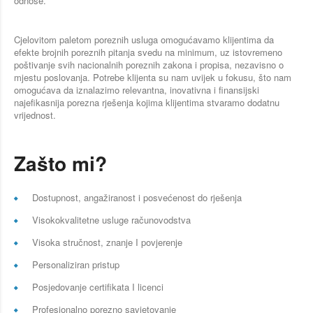
odnose.
Cjelovitom paletom poreznih usluga omogućavamo klijentima da
efekte brojnih poreznih pitanja svedu na minimum, uz istovremeno
poštivanje svih nacionalnih poreznih zakona i propisa, nezavisno o
mjestu poslovanja. Potrebe klijenta su nam uvijek u fokusu, što nam
omogućava da iznalazimo relevantna, inovativna i finansijski
najefikasnija porezna rješenja kojima klijentima stvaramo dodatnu
vrijednost.
Zašto mi?
Dostupnost, angažiranost i posvećenost do rješenja
Visokokvalitetne usluge računovodstva
Visoka stručnost, znanje I povjerenje
Personaliziran pristup
Posjedovanje certifikata I licenci
Profesionalno porezno savjetovanje