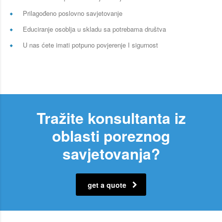
Prilagođeno poslovno savjetovanje
Educiranje osoblja u skladu sa potrebama društva
U nas ćete imati potpuno povjerenje I sigurnost
Tražite konsultanta iz
oblasti poreznog
savjetovanja?
get a quote