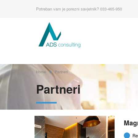
Potreban vam je porezni savjetnik?
033-465-950
Home
Partneri
Partneri
Magn
Re