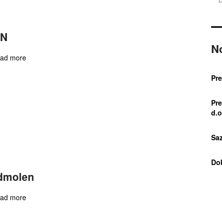
N
N
ad more
Pr
Pr
d.o
Saz
Do
dmolen
ad more