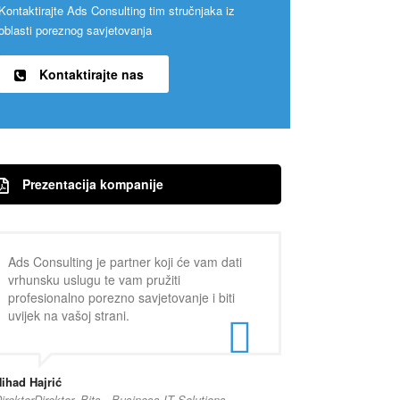
Kontaktirajte Ads Consulting tim stručnjaka iz
oblasti poreznog savjetovanja
Kontaktirajte nas
Prezentacija kompanije
Ads Consulting je partner koji će vam dati
vrhunsku uslugu te vam pružiti
profesionalno porezno savjetovanje i biti
uvijek na vašoj strani.
ihad Hajrić
irektorDirektor, Bits - Business IT Solutions