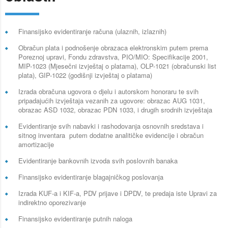
Finansijsko evidentiranje računa (ulaznih, izlaznih)
Obračun plata i podnošenje obrazaca elektronskim putem prema
Poreznoj upravi, Fondu zdravstva, PIO/MIO: Specifikacije 2001,
MIP-1023 (Mjesečni izvještaj o platama), OLP-1021 (obračunski list
plata), GIP-1022 (godišnji izvještaj o platama)
Izrada obračuna ugovora o djelu i autorskom honoraru te svih
pripadajućih izvještaja vezanih za ugovore: obrazac AUG 1031,
obrazac ASD 1032, obrazac PDN 1033, i drugih srodnih izvještaja
Evidentiranje svih nabavki i rashodovanja osnovnih sredstava i
sitnog inventara putem dodatne analitičke evidencije i obračun
amortizacije
Evidentiranje bankovnih izvoda svih poslovnih banaka
Finansijsko evidentiranje blagajničkog poslovanja
Izrada KUF-a i KIF-a, PDV prijave i DPDV, te predaja iste Upravi za
indirektno oporezivanje
Finansijsko evidentiranje putnih naloga