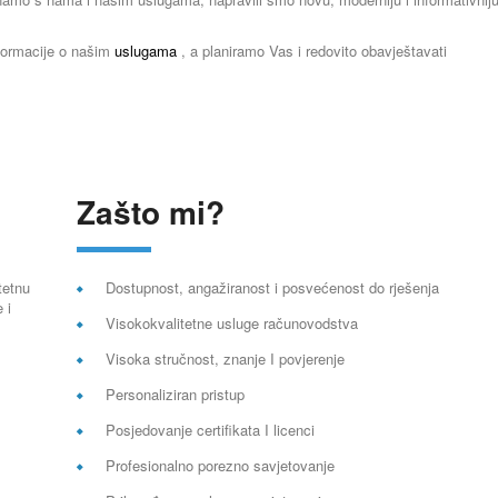
formacije o našim
uslugama
, a planiramo Vas i redovito obavještavati
Zašto mi?
tetnu
Dostupnost, angažiranost i posvećenost do rješenja
 i
Visokokvalitetne usluge računovodstva
Visoka stručnost, znanje I povjerenje
Personaliziran pristup
Posjedovanje certifikata I licenci
Profesionalno porezno savjetovanje