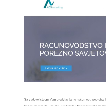
Sa zadovoljstvom Vam predstavljamo našu novu web strani
Vođeni željom da Vas što kvalitetnije i transparentnije upo