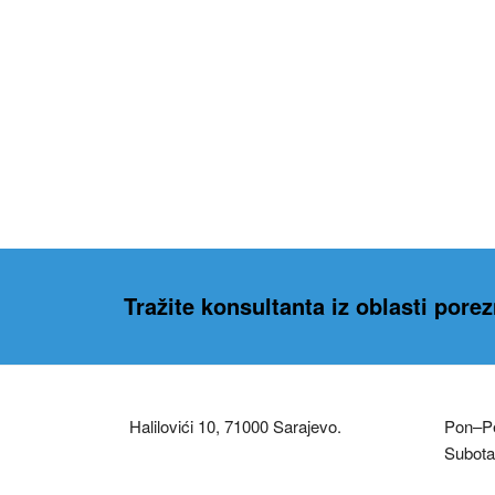
Tražite konsultanta iz oblasti pore
Halilovići 10, 71000 Sarajevo.
Pon–Pe
Subota