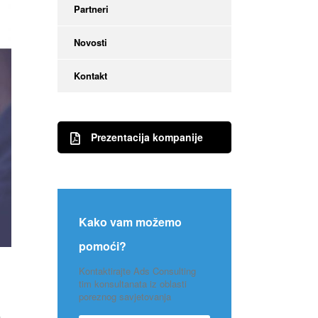
Partneri
Novosti
Kontakt
Prezentacija kompanije
Kako vam možemo
pomoći?
Kontaktirajte Ads Consulting
tim konsultanata iz oblasti
poreznog savjetovanja
u