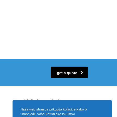
get a quote
info@adsconsulting.ba
adisa@adsconsulting.ba
Naša web stranica prikuplja kolačiće kako bi
unaprijedili vaše korisničko iskustvo