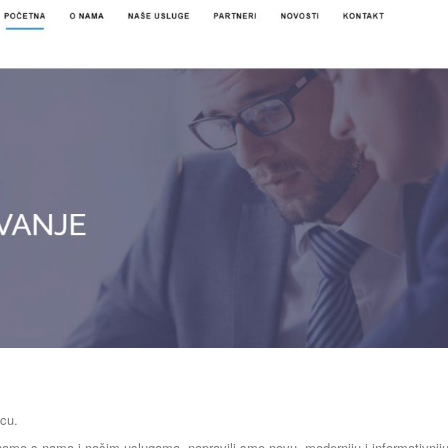
cu.
znamo s nama i našim uslugama, napravili smo novu, moderniju i informativnij