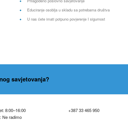
Prilagođeno poslovno savjetovanje
Educiranje osoblja u skladu sa potrebama društva
U nas ćete imati potpuno povjerenje I sigurnost
znog savjetovanja?
t: 8:00–16:00
+387 33 465 950
: Ne radimo