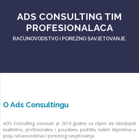
ADS CONSULTING TIM
PROFESIONALACA
RAČUNOVODSTVO I POREZNO SAVJETOVANJE.
O Ads Consultingu
ADS Consulting osnovan je 2019 godine sa ciljem da obezbijedi
kvalitetnu, profesionalnu i pouzdanu podršku našim klijentima u
polju računovodstva I poreznog savjetovanja.