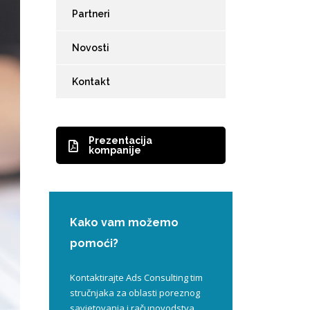
Partneri
Novosti
Kontakt
Prezentacija
kompanije
Kako vam možemo
pomoći?
Kontaktirajte Ads Consulting tim
stručnjaka za oblasti poreznog
savjetovanja i računovodstva