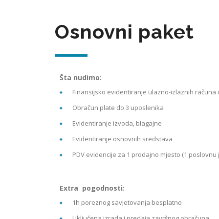
Osnovni paket
Šta nudimo:
Finansijsko evidentiranje ulazno-izlaznih računa
Obračun plate do 3 uposlenika
Evidentiranje izvoda, blagajne
Evidentiranje osnovnih sredstava
PDV evidencije za 1 prodajno mjesto (1 poslovnu j
Extra pogodnosti:
1h poreznog savjetovanja besplatno
Uključena izrada i predaja završnog obračuna