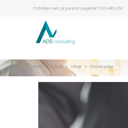
Potreban vam je porezni savjetnik?
033-465-950
Home
Usluge
Usluge
Osnovni paket