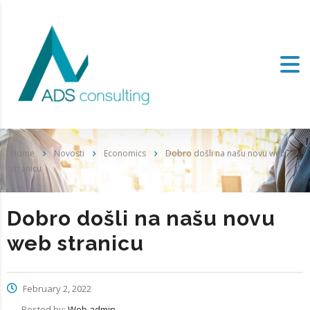
Home
Novosti
Economics
Dobro došli na našu novu web
stranicu
Dobro došli na našu novu
web stranicu
February 2, 2022
Posted by:
Web admin