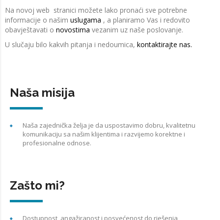
Na novoj web stranici možete lako pronaći sve potrebne
informacije o našim
uslugama
, a planiramo Vas i redovito
obavještavati o
novostima
vezanim uz naše poslovanje.
U slučaju bilo kakvih pitanja i nedoumica,
kontaktirajte nas.
Naša misija
Naša zajednička želja je da uspostavimo dobru, kvalitetnu
komunikaciju sa našim klijentima i razvijemo korektne i
profesionalne odnose.
Zašto mi?
Dostupnost, angažiranost i posvećenost do rješenja