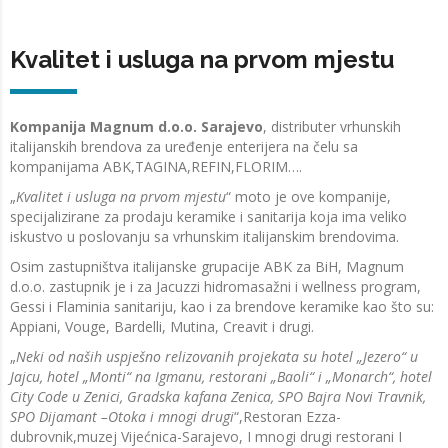
Kvalitet i usluga na prvom mjestu
Kompanija Magnum d.o.o. Sarajevo
, distributer vrhunskih
italijanskih brendova za uređenje enterijera na čelu sa
kompanijama ABK,TAGINA,REFIN,FLORIM….
„
Kvalitet i usluga na prvom mjestu
“ moto je ove kompanije,
specijalizirane za prodaju keramike i sanitarija koja ima veliko
iskustvo u poslovanju sa vrhunskim italijanskim brendovima.
Osim zastupništva italijanske grupacije ABK za BiH, Magnum
d.o.o. zastupnik je i za Jacuzzi hidromasažni i wellness program,
Gessi i Flaminia sanitariju, kao i za brendove keramike kao što su:
Appiani, Vouge, Bardelli, Mutina, Creavit i drugi.
„
Neki od naših uspješno relizovanih projekata su hotel „Jezero“ u
Jajcu, hotel „Monti“ na Igmanu, restorani „Baoli“ i „Monarch“, hotel
City Code u Zenici, Gradska kafana Zenica, SPO Bajra Novi Travnik,
SPO Dijamant –Otoka i mnogi drugi
“,Restoran Ezza-
dubrovnik,muzej Vijećnica-Sarajevo, I mnogi drugi restorani I