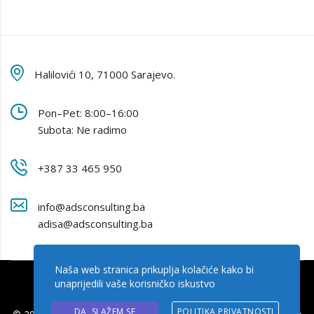
Halilovići 10, 71000 Sarajevo.
Pon–Pet: 8:00–16:00
Subota: Ne radimo
+387 33 465 950
info@adsconsulting.ba
adisa@adsconsulting.ba
Naša web stranica prikuplja kolačiće kako bi
unaprijedili vaše korisničko iskustvo
DA, SLAŽEM SE
POLITIKA PRIVATNOSTI